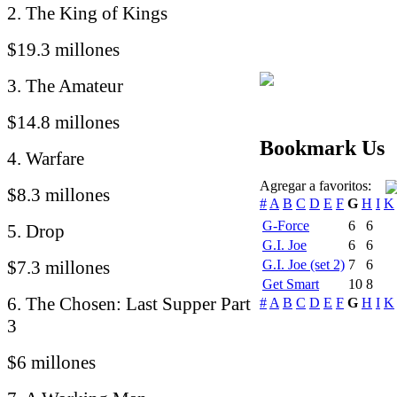
2. The King of Kings
$19.3 millones
3. The Amateur
$14.8 millones
Bookmark Us
4. Warfare
Agregar a favoritos:
$8.3 millones
#
A
B
C
D
E
F
G
H
I
K
G-Force
6
6
5. Drop
G.I. Joe
6
6
$7.3 millones
G.I. Joe (set 2)
7
6
Get Smart
10
8
6. The Chosen: Last Supper Part
#
A
B
C
D
E
F
G
H
I
K
3
$6 millones