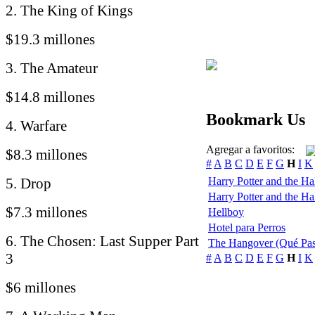
2. The King of Kings
$19.3 millones
3. The Amateur
$14.8 millones
Bookmark Us
4. Warfare
Agregar a favoritos:
$8.3 millones
#
A
B
C
D
E
F
G
H
I
K
5. Drop
Harry Potter and the Hal
Harry Potter and the Hal
$7.3 millones
Hellboy
Hotel para Perros
6. The Chosen: Last Supper Part
The Hangover (Qué Pas
3
#
A
B
C
D
E
F
G
H
I
K
$6 millones