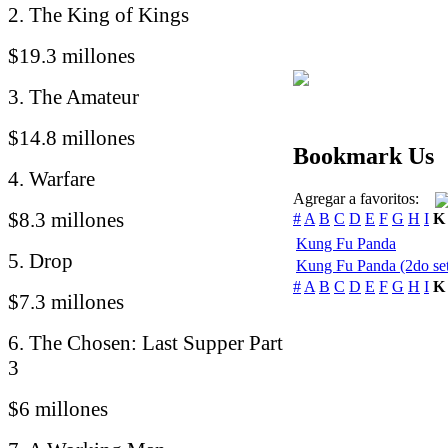
2. The King of Kings
$19.3 millones
3. The Amateur
$14.8 millones
Bookmark Us
4. Warfare
Agregar a favoritos:
$8.3 millones
#
A
B
C
D
E
F
G
H
I
K
Kung Fu Panda
5. Drop
Kung Fu Panda (2do se
#
A
B
C
D
E
F
G
H
I
K
$7.3 millones
6. The Chosen: Last Supper Part
3
$6 millones