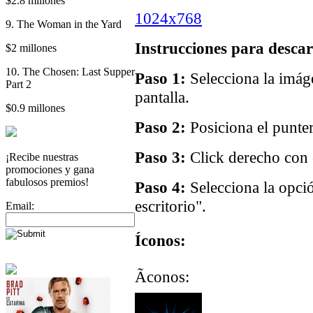
$2.8 millones
1024x768
9. The Woman in the Yard
Instrucciones para descar
$2 millones
10. The Chosen: Last Supper
Paso 1:
Selecciona la imáge
Part 2
pantalla.
$0.9 millones
Paso 2:
Posiciona el punter
Paso 3:
Click derecho con e
¡Recibe nuestras
promociones y gana
fabulosos premios!
Paso 4:
Selecciona la opci
escritorio".
Email:
Íconos:
Ãconos: