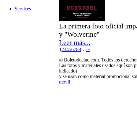
Services
La primera foto oficial imp
y "Wolverine"
Leer más...
1
2
3
4
5
6
7
8
9
…
›
»
© Boletodecine.com. Todos los derechos
Las fotos y materiales usados aquí son p
indicado)
y se usan como material promocional sol
móvil