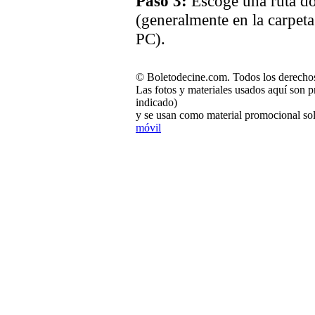
Paso 3:
Escoge una ruta dó
(generalmente en la carpet
PC).
© Boletodecine.com. Todos los derechos
Las fotos y materiales usados aquí son p
indicado)
y se usan como material promocional sol
móvil