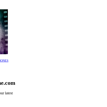
IONES
ne.com
ur latest