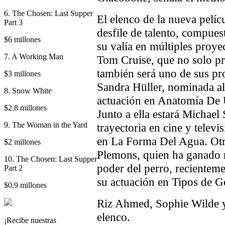
6. The Chosen: Last Supper
El elenco de la nueva pelíc
Part 3
desfile de talento, compue
$6 millones
su valía en múltiples proye
7. A Working Man
Tom Cruise, que no solo pr
también será uno de sus pro
$3 millones
Sandra Hüller, nominada al
8. Snow White
actuación en Anatomía De 
$2.8 millones
Junto a ella estará Michael
9. The Woman in the Yard
trayectoria en cine y televi
en La Forma Del Agua. Otr
$2 millones
Plemons, quien ha ganado 
10. The Chosen: Last Supper
poder del perro, recientem
Part 2
su actuación en Tipos de G
$0.9 millones
Riz Ahmed, Sophie Wilde 
elenco.
¡Recibe nuestras