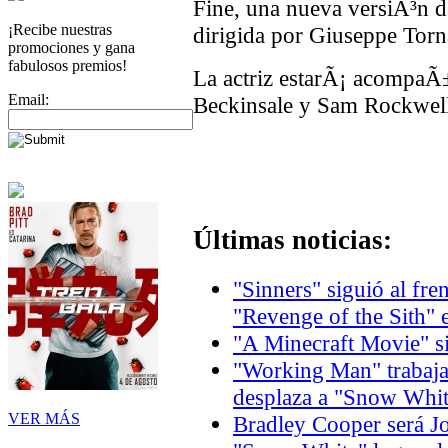
Fine, una nueva versiÃ³n de
¡Recibe nuestras
dirigida por Giuseppe Torn
promociones y gana
fabulosos premios!
La actriz estarÃ¡ acompaÃ
Email:
Beckinsale y Sam Rockwell
Últimas noticias:
"Sinners" siguió al fre
"Revenge of the Sith" 
"A Minecraft Movie" si
"Working Man" trabaja 
desplaza a "Snow Whit
VER MÁS
Bradley Cooper será J