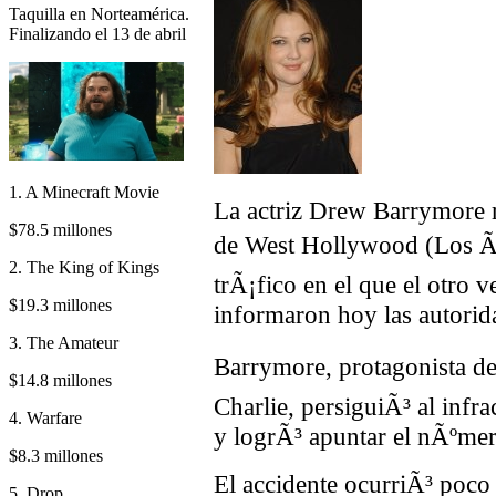
Taquilla en Norteamérica.
Finalizando el 13 de abril
1. A Minecraft Movie
La actriz Drew Barrymore re
$78.5 millones
de West Hollywood (Los Ãn
2. The King of Kings
trÃ¡fico en el que el otro v
$19.3 millones
informaron hoy las autorid
3. The Amateur
Barrymore, protagonista de
$14.8 millones
Charlie, persiguiÃ³ al infr
4. Warfare
y logrÃ³ apuntar el nÃºmer
$8.3 millones
El accidente ocurriÃ³ poco 
5. Drop