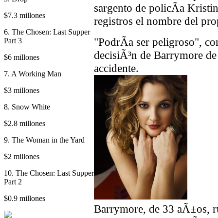
sargento de policÃ­a Kristi
$7.3 millones
registros el nombre del pro
6. The Chosen: Last Supper
"PodrÃ­a ser peligroso", c
Part 3
decisiÃ³n de Barrymore de 
$6 millones
accidente.
7. A Working Man
$3 millones
8. Snow White
$2.8 millones
9. The Woman in the Yard
$2 millones
10. The Chosen: Last Supper
Part 2
$0.9 millones
Barrymore, de 33 aÃ±os, r