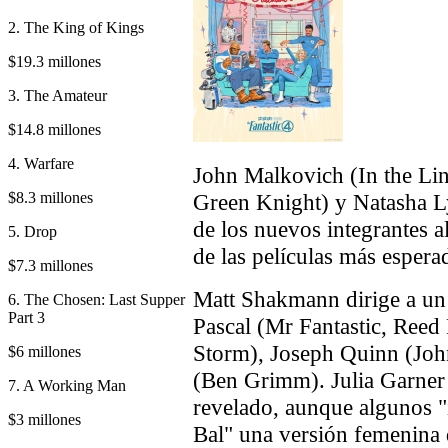
2. The King of Kings
$19.3 millones
3. The Amateur
$14.8 millones
4. Warfare
John Malkovich (In the Lin
$8.3 millones
Green Knight) y Natasha L
de los nuevos integrantes a
5. Drop
de las películas más espera
$7.3 millones
Matt Shakmann dirige a un
6. The Chosen: Last Supper
Part 3
Pascal (Mr Fantastic, Reed
Storm), Joseph Quinn (Jo
$6 millones
(Ben Grimm). Julia Garner 
7. A Working Man
revelado, aunque algunos "i
$3 millones
Bal" una versión femenina d