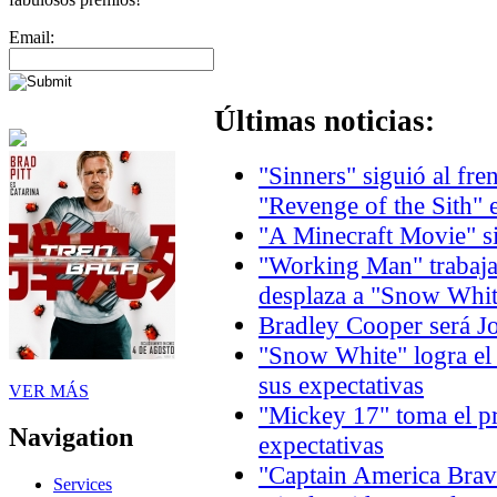
Email:
Últimas noticias:
"Sinners" siguió al fre
"Revenge of the Sith" 
"A Minecraft Movie" si
"Working Man" trabaja 
desplaza a "Snow Whit
Bradley Cooper será J
"Snow White" logra el
sus expectativas
VER MÁS
"Mickey 17" toma el p
Navigation
expectativas
"Captain America Brav
Services