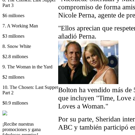
Part 3
compromiso de forma amist
Nicole Perna, agente de pren
$6 millones
7. A Working Man
"Ellos aprecian que respete
añadió Perna.
$3 millones
8. Snow White
$2.8 millones
9. The Woman in the Yard
$2 millones
10. The Chosen: Last Supper
Bolton ha vendido más de 5
Part 2
que incluyen "Time, Love
$0.9 millones
Loves a Woman."
Por su parte, Sheridan inter
¡Recibe nuestras
ABC y también participó en
promociones y gana
fabulosos premios!