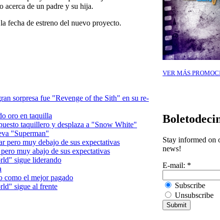
o acerca de un padre y su hija.
la fecha de estreno del nuevo proyecto.
VER MÁS PROMOC
 gran sorpresa fue "Revenge of the Sith" en su re-
o oro en taquilla
Boletodeci
puesto taquillero y desplaza a "Snow White"
ueva "Superman"
Stay informed on o
ar pero muy debajo de sus expectativas
news!
 pero muy abajo de sus expectativas
ld" sigue liderando
E-mail:
*
a
o como el mejor pagado
Subscribe
d" sigue al frente
Unsubscribe