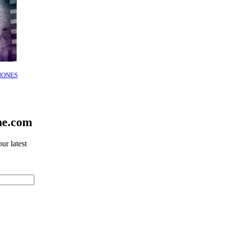
IONES
ne.com
ur latest