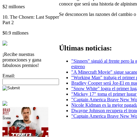
conoce que será una historia de alpinism
$2 millones
Se desconocen las razones del cambio o 
10. The Chosen: Last Supper
Part 2
$0.9 millones
Últimas noticias:
¡Recibe nuestras
promociones y gana
"Sinners" siguió al frente pero la
fabulosos premios!
estreno
"A Minecraft Movie" sigue sacand
Email:
"Working Man" trabaja el primer 
Bradley Cooper será Jor-El en n
"Snow White" logra el primer lug
"Mickey 17" toma el primer lugar
"Captain America Brave New Wor
Nicole Kidman es la mejor pagad
Dwayne Johnson recupera el tron
"Captain America Brave New Worl