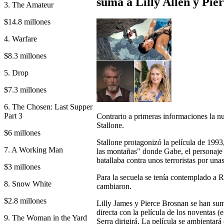
suma a Lilly Allen y Pie
3. The Amateur
$14.8 millones
4. Warfare
$8.3 millones
5. Drop
$7.3 millones
6. The Chosen: Last Supper
Part 3
Contrario a primeras informaciones la nu
Stallone.
$6 millones
Stallone protagonizó la película de 19
7. A Working Man
las montañas" donde Gabe, el personaje 
batallaba contra unos terroristas por una
$3 millones
Para la secuela se tenía contemplado a
8. Snow White
cambiaron.
$2.8 millones
Lilly James y Pierce Brosnan se han sum
directa con la película de los noventas 
9. The Woman in the Yard
Serra dirigirá. La película se ambientará