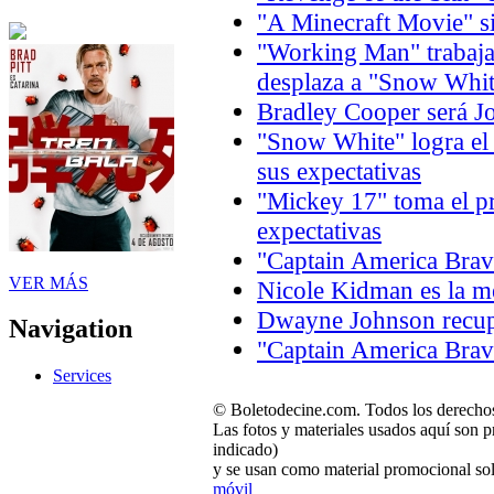
"A Minecraft Movie" si
"Working Man" trabaja 
desplaza a "Snow Whit
Bradley Cooper será J
"Snow White" logra el
sus expectativas
"Mickey 17" toma el p
expectativas
"Captain America Brav
VER MÁS
Nicole Kidman es la m
Dwayne Johnson recupe
Navigation
"Captain America Brav
Services
© Boletodecine.com. Todos los derechos
Las fotos y materiales usados aquí son p
indicado)
y se usan como material promocional sol
móvil