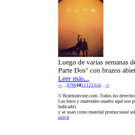
Luego de varias semanas de 
Parte Dos" con brazos abier
Leer más...
«
‹
…
6
7
8
9
10
11
12
13
14
…
›
»
© Boletodecine.com. Todos los derechos
Las fotos y materiales usados aquí son p
indicado)
y se usan como material promocional sol
móvil