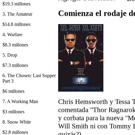
$19.3 millones
Comienza el rodaje d
3. The Amateur
$14.8 millones
4. Warfare
$8.3 millones
5. Drop
$7.3 millones
6. The Chosen: Last Supper
Part 3
$6 millones
Chris Hemsworth y Tessa T
7. A Working Man
comentada "Thor Ragnarok"
$3 millones
y corbata para la nueva "M
8. Snow White
Will Smith ni con Tommy L
$2.8 millones
quizás?).