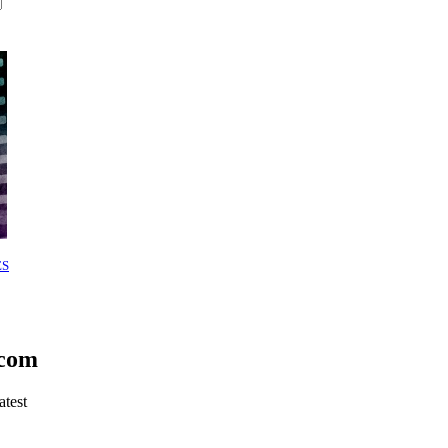
ES
.com
atest