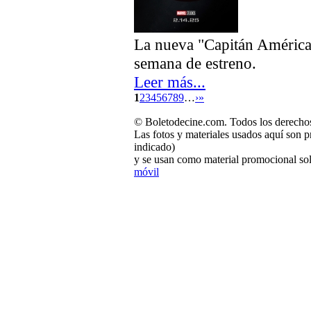
La nueva "Capitán América"
semana de estreno.
Leer más...
1
2
3
4
5
6
7
8
9
…
›
»
© Boletodecine.com. Todos los derechos
Las fotos y materiales usados aquí son p
indicado)
y se usan como material promocional sol
móvil