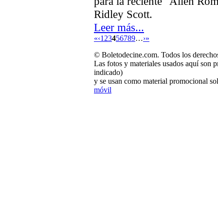
para la reciente "Alien Ro
Ridley Scott.
Leer más...
«
‹
1
2
3
4
5
6
7
8
9
…
›
»
© Boletodecine.com. Todos los derechos
Las fotos y materiales usados aquí son p
indicado)
y se usan como material promocional sol
móvil