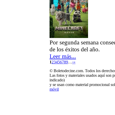
Por segunda semana consec
de los éxitos del año.
Leer más...
1
2
3
4
5
6
7
8
9
…
›
»
© Boletodecine.com. Todos los derechos
Las fotos y materiales usados aquí son p
indicado)
y se usan como material promocional sol
móvil