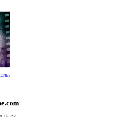
IONES
ne.com
ur latest