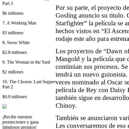
Part 3
Por su parte, el proyecto 
$6 millones
Gosling anuncio su titulo.
Starfighter” la película se
7. A Working Man
hechos vistos en “El Ascen
$3 millones
rodaje este año para estren
8. Snow White
Los proyectos de “Dawn of 
$2.8 millones
Mangold y la película que d
9. The Woman in the Yard
continúan sus procesos. Se 
$2 millones
tendrá un nuevo guionista
veces nominado al Oscar se
10. The Chosen: Last Supper
Part 2
película de Rey con Daisy 
también sigue en desarroll
$0.9 millones
Chinoy.
También se anunciaron vario
¡Recibe nuestras
promociones y gana
Les conversaremos de eso e
fabulosos premios!