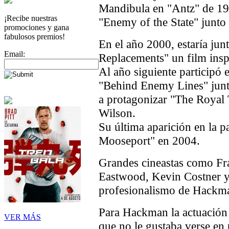
Mandibula en "Antz" de 19
¡Recibe nuestras
"Enemy of the State" junto 
promociones y gana
fabulosos premios!
En el año 2000, estaría ju
Email:
Replacements" un film insp
Al año siguiente participó e
"Behind Enemy Lines" junt
a protagonizar "The Roya
Wilson.
Su última aparición en la 
Mooseport" en 2004.
Grandes cineastas como Fr
Eastwood, Kevin Costner y
profesionalismo de Hackm
Para Hackman la actuación 
VER MÁS
que no le gustaba verse en 