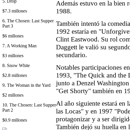
5. Drop
Además estuvo en la bien r
1988.
$7.3 millones
6. The Chosen: Last Supper
También intentó la comedi
Part 3
1992 estaría en "Unforgive
$6 millones
Clint Eastwood. Su rol como
7. A Working Man
Daggett le valió su segund
secundario.
$3 millones
8. Snow White
Notables participaciones e
1993, "The Quick and the 
$2.8 millones
junto a Denzel Washington
9. The Woman in the Yard
"Get Shorty" también en 1
$2 millones
Al año siguiente estará en 
10. The Chosen: Last Supper
las Locas" y en 1997 "Pode
Part 2
protagonizar y a ser dirigi
$0.9 millones
También dejó su huella en 