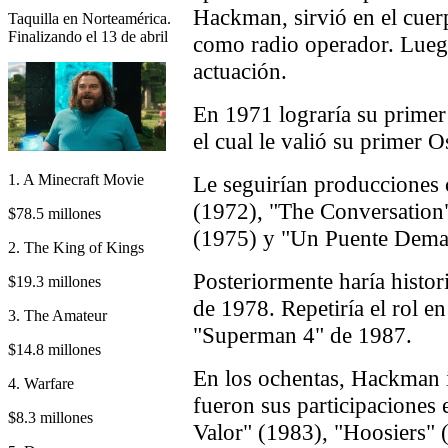
Hackman, sirvió en el cuer
Taquilla en Norteamérica.
Finalizando el 13 de abril
como radio operador. Luego 
actuación.
En 1971 lograría su primer
el cual le valió su primer O
1. A Minecraft Movie
Le seguirían producciones
(1972), "The Conversation"
$78.5 millones
(1975) y "Un Puente Demas
2. The King of Kings
Posteriormente haría hist
$19.3 millones
de 1978. Repetiría el rol e
3. The Amateur
"Superman 4" de 1987.
$14.8 millones
En los ochentas, Hackman in
4. Warfare
fueron sus participacione
$8.3 millones
Valor" (1983), "Hoosiers"