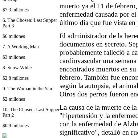
muerto ya el 11 de febrero
$7.3 millones
enfermedad causada por el 
6. The Chosen: Last Supper
último día que fue vista en 
Part 3
El administrador de la here
$6 millones
documentos en secreto. Se
7. A Working Man
probablemente falleció a c
$3 millones
cardiovascular una semana
8. Snow White
encontrados muertos en su 
febrero. También fue encon
$2.8 millones
según la autopsia, el anim
9. The Woman in the Yard
Otros dos perros fueron en
$2 millones
La causa de la muerte de la
10. The Chosen: Last Supper
"hipertensión y la enfermed
Part 2
con la enfermedad de Alzh
$0.9 millones
significativo", detalló en r