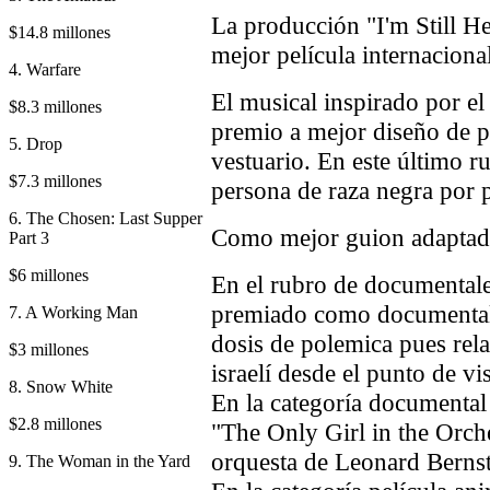
La producción "I'm Still He
$14.8 millones
mejor película internacional
4. Warfare
El musical inspirado por e
$8.3 millones
premio a mejor diseño de 
5. Drop
vestuario. En este último r
$7.3 millones
persona de raza negra por p
6. The Chosen: Last Supper
Como mejor guion adaptado
Part 3
$6 millones
En el rubro de documentale
premiado como documental 
7. A Working Man
dosis de polemica pues relat
$3 millones
israelí desde el punto de vi
8. Snow White
En la categoría documental
$2.8 millones
"The Only Girl in the Orche
orquesta de Leonard Berns
9. The Woman in the Yard