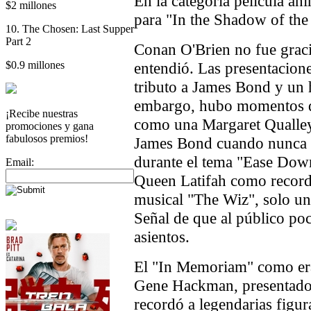
En la categoría película an
$2 millones
para "In the Shadow of the
10. The Chosen: Last Supper
Part 2
Conan O'Brien no fue graci
$0.9 millones
entendió. Las presentacion
tributo a James Bond y un
embargo, hubo momentos qu
¡Recibe nuestras
como una Margaret Qualley 
promociones y gana
fabulosos premios!
James Bond cuando nunca h
durante el tema "Ease Dow
Email:
Queen Latifah como recorda
musical "The Wiz", solo un
Señal de que al público poc
asientos.
El "In Memoriam" como era 
Gene Hackman, presentado
recordó a legendarias figura