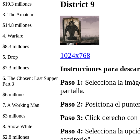
District 9
$19.3 millones
3. The Amateur
$14.8 millones
4. Warfare
$8.3 millones
1024x768
5. Drop
Instrucciones para descar
$7.3 millones
6. The Chosen: Last Supper
Paso 1:
Selecciona la imáge
Part 3
pantalla.
$6 millones
Paso 2:
Posiciona el punter
7. A Working Man
$3 millones
Paso 3:
Click derecho con e
8. Snow White
Paso 4:
Selecciona la opci
$2.8 millones
escritorio".