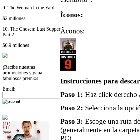
9. The Woman in the Yard
Íconos:
$2 millones
10. The Chosen: Last Supper
Ãconos:
Part 2
$0.9 millones
¡Recibe nuestras
promociones y gana
fabulosos premios!
Instrucciones para descar
Email:
Paso 1:
Haz click derecho a
Paso 2:
Selecciona la opci
Paso 3:
Escoge una ruta dó
(generalmente en la carpet
PC).