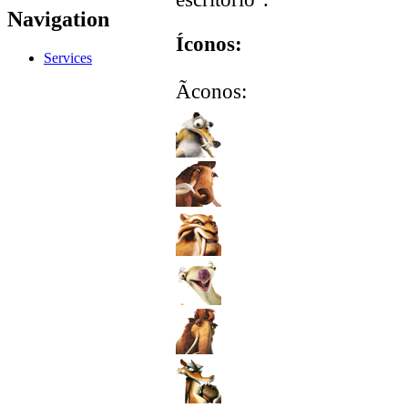
Navigation
Íconos:
Services
Ãconos: