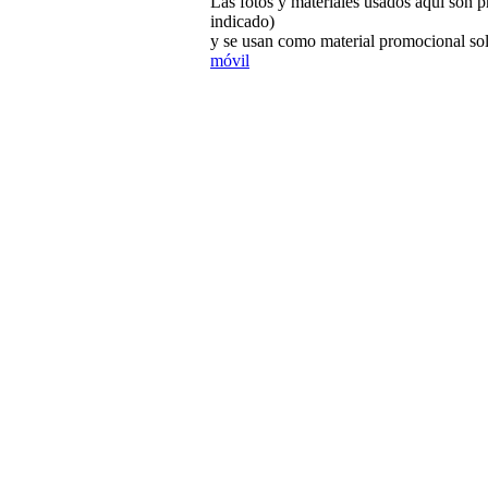
Las fotos y materiales usados aquí son p
indicado)
y se usan como material promocional sol
móvil