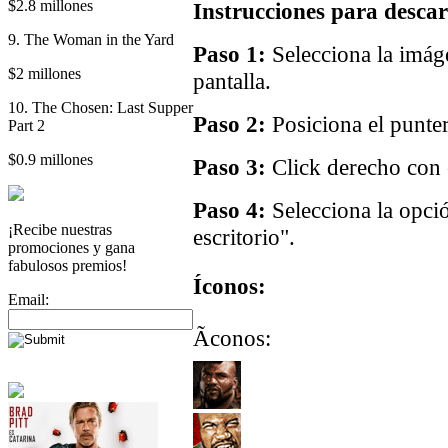
$2.8 millones
Instrucciones para descar
9. The Woman in the Yard
Paso 1:
Selecciona la imáge
$2 millones
pantalla.
10. The Chosen: Last Supper
Paso 2:
Posiciona el punter
Part 2
$0.9 millones
Paso 3:
Click derecho con e
Paso 4:
Selecciona la opci
¡Recibe nuestras
escritorio".
promociones y gana
fabulosos premios!
Íconos:
Email:
Ãconos: