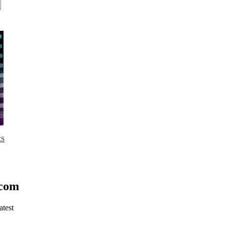
ES
.com
atest