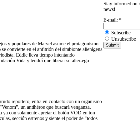
Stay informed on o
news!
E-mail:
*
Subscribe
Unsubscribe
jos y populares de Marvel asume el protagonismo
 convierte en el anfitrión del simbionte alienígena
dista, Eddie lleva tiempo intentando
ndación Vida y tendrá que liberar su alter-ego
arudo reportero, entra en contacto con un organismo
tal "Venom", un antihéroe que buscará venganza.
a ya con solamente apretar el botón VOD en ton
ulas, sección estrenos y siente el poder de "todos