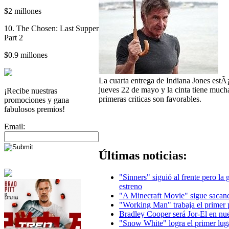
$2 millones
10. The Chosen: Last Supper
Part 2
$0.9 millones
La cuarta entrega de Indiana Jones estÃ
jueves 22 de mayo y la cinta tiene mucha
¡Recibe nuestras
primeras criticas son favorables.
promociones y gana
fabulosos premios!
Email:
Últimas noticias:
"Sinners" siguió al frente pero la
estreno
"A Minecraft Movie" sigue sacand
"Working Man" trabaja el primer 
Bradley Cooper será Jor-El en n
"Snow White" logra el primer lug