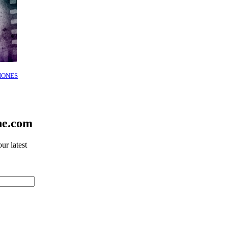
IONES
ne.com
ur latest