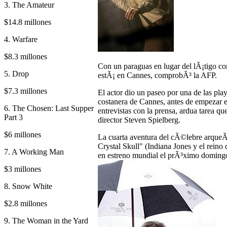
3. The Amateur
$14.8 millones
4. Warfare
$8.3 millones
Con un paraguas en lugar del lÃ¡tigo co
5. Drop
estÃ¡ en Cannes, comprobÃ³ la AFP.
$7.3 millones
El actor dio un paseo por una de las pla
costanera de Cannes, antes de empezar e
6. The Chosen: Last Supper
entrevistas con la prensa, ardua tarea q
Part 3
director Steven Spielberg.
$6 millones
La cuarta aventura del cÃ©lebre arqueÃ
Crystal Skull" (Indiana Jones y el reino 
7. A Working Man
en estreno mundial el prÃ³ximo doming
$3 millones
8. Snow White
$2.8 millones
9. The Woman in the Yard