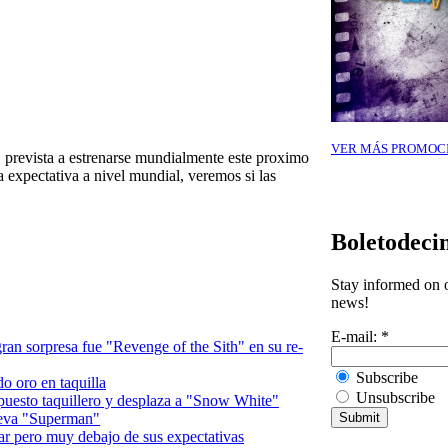
VER MÁS PROMOC
¡ prevista a estrenarse mundialmente este proximo
 expectativa a nivel mundial, veremos si las
Boletodeci
Stay informed on o
news!
E-mail:
*
 gran sorpresa fue "Revenge of the Sith" en su re-
Subscribe
o oro en taquilla
Unsubscribe
puesto taquillero y desplaza a "Snow White"
ueva "Superman"
ar pero muy debajo de sus expectativas