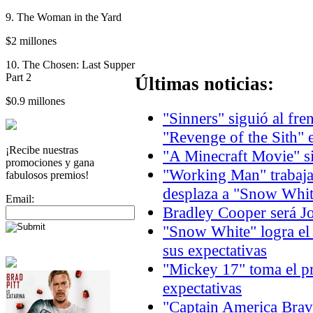
9. The Woman in the Yard
$2 millones
10. The Chosen: Last Supper
Part 2
Últimas noticias:
$0.9 millones
"Sinners" siguió al fre
"Revenge of the Sith" 
¡Recibe nuestras
"A Minecraft Movie" si
promociones y gana
"Working Man" trabaja 
fabulosos premios!
desplaza a "Snow Whit
Email:
Bradley Cooper será J
"Snow White" logra el
sus expectativas
"Mickey 17" toma el p
expectativas
"Captain America Brav