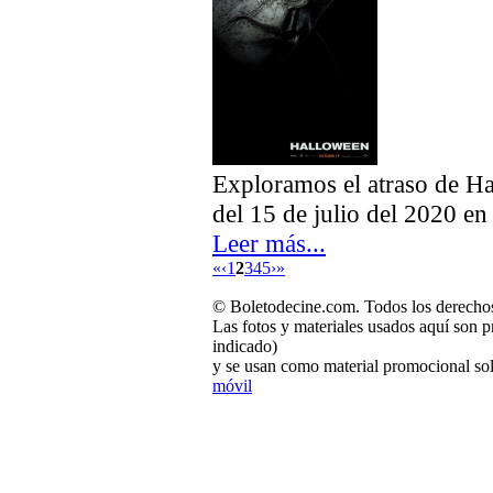
Exploramos el atraso de Ha
del 15 de julio del 2020 en
Leer más...
«
‹
1
2
3
4
5
›
»
© Boletodecine.com. Todos los derechos
Las fotos y materiales usados aquí son p
indicado)
y se usan como material promocional sol
móvil