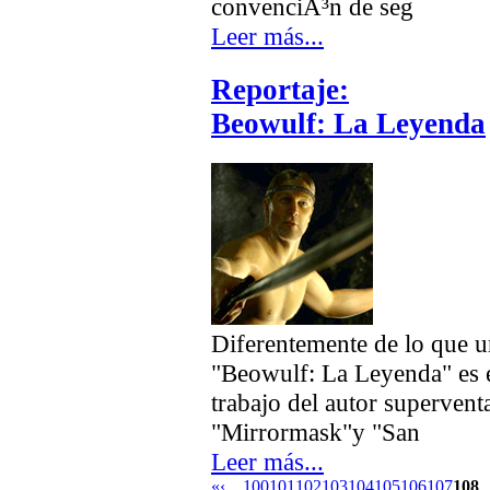
convenciÃ³n de seg
Leer más...
Reportaje:
Beowulf: La Leyenda
Diferentemente de lo que 
"Beowulf: La Leyenda" es e
trabajo del autor superven
"Mirrormask"y "San
Leer más...
«
‹
…
100
101
102
103
104
105
106
107
108