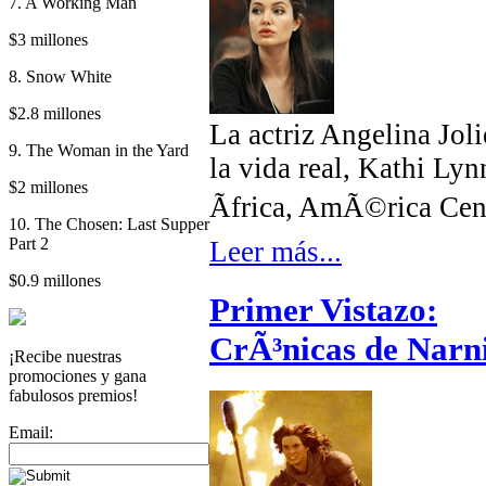
7. A Working Man
$3 millones
8. Snow White
$2.8 millones
La actriz Angelina Joli
9. The Woman in the Yard
la vida real, Kathi Ly
$2 millones
Ãfrica, AmÃ©rica Cent
10. The Chosen: Last Supper
Part 2
Leer más...
$0.9 millones
Primer Vistazo:
CrÃ³nicas de Narni
¡Recibe nuestras
promociones y gana
fabulosos premios!
Email: