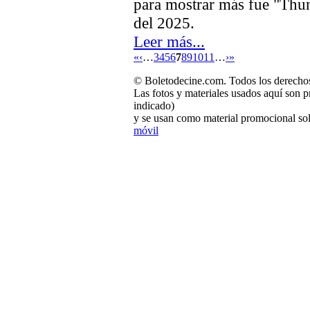
para mostrar más fue "Thun
del 2025.
Leer más...
«
‹
…
3
4
5
6
7
8
9
10
11
…
›
»
© Boletodecine.com. Todos los derechos
Las fotos y materiales usados aquí son p
indicado)
y se usan como material promocional sol
móvil