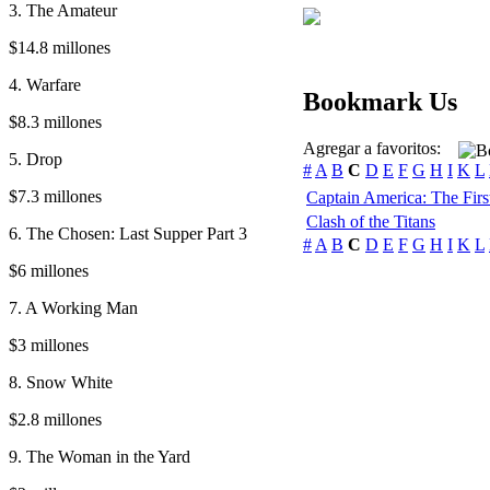
3. The Amateur
$14.8 millones
4. Warfare
Bookmark Us
$8.3 millones
Agregar a favoritos:
5. Drop
#
A
B
C
D
E
F
G
H
I
K
L
$7.3 millones
Captain America: The Firs
Clash of the Titans
6. The Chosen: Last Supper Part 3
#
A
B
C
D
E
F
G
H
I
K
L
$6 millones
7. A Working Man
$3 millones
8. Snow White
$2.8 millones
9. The Woman in the Yard