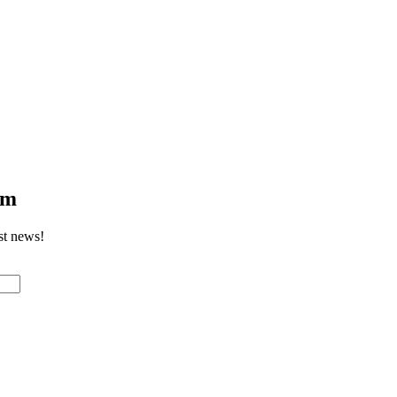
om
st news!