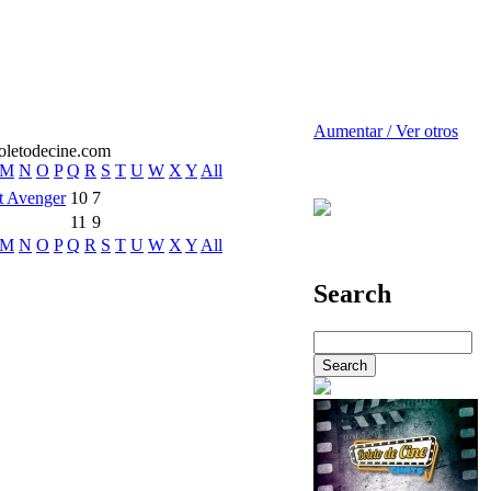
Aumentar / Ver otros
M
N
O
P
Q
R
S
T
U
W
X
Y
All
t Avenger
10
7
11
9
M
N
O
P
Q
R
S
T
U
W
X
Y
All
Search