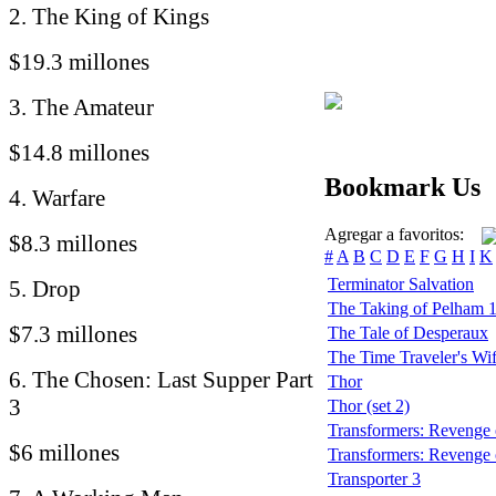
2. The King of Kings
$19.3 millones
3. The Amateur
$14.8 millones
Bookmark Us
4. Warfare
Agregar a favoritos:
$8.3 millones
#
A
B
C
D
E
F
G
H
I
K
Terminator Salvation
5. Drop
The Taking of Pelham 
$7.3 millones
The Tale of Desperaux
The Time Traveler's Wi
6. The Chosen: Last Supper Part
Thor
3
Thor (set 2)
Transformers: Revenge o
$6 millones
Transformers: Revenge o
Transporter 3