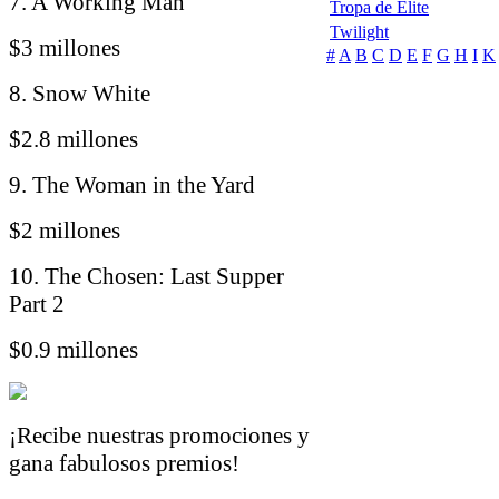
7. A Working Man
Tropa de Elite
Twilight
$3 millones
#
A
B
C
D
E
F
G
H
I
K
8. Snow White
$2.8 millones
9. The Woman in the Yard
$2 millones
10. The Chosen: Last Supper
Part 2
$0.9 millones
¡Recibe nuestras promociones y
gana fabulosos premios!