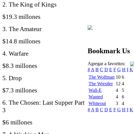
2. The King of Kings
$19.3 millones
3. The Amateur
$14.8 millones
Bookmark Us
4. Warfare
Agregar a favoritos:
$8.3 millones
#
A
B
C
D
E
F
G
H
I
K
5. Drop
The Wolfman
10
6
The Wrestler
12
4
$7.3 millones
Wall-E
4
5
Wanted
4
6
6. The Chosen: Last Supper Part
Whiteout
3
4
3
#
A
B
C
D
E
F
G
H
I
K
$6 millones