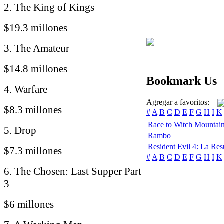
2. The King of Kings
$19.3 millones
3. The Amateur
$14.8 millones
Bookmark Us
4. Warfare
Agregar a favoritos:
$8.3 millones
#
A
B
C
D
E
F
G
H
I
K
Race to Witch Mountai
5. Drop
Rambo
Resident Evil 4: La Res
$7.3 millones
#
A
B
C
D
E
F
G
H
I
K
6. The Chosen: Last Supper Part
3
$6 millones