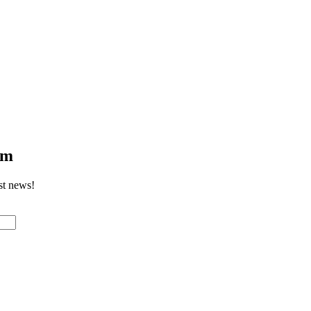
om
st news!