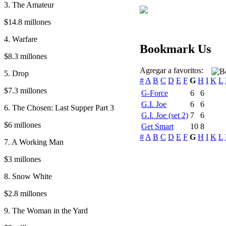
3. The Amateur
$14.8 millones
4. Warfare
Bookmark Us
$8.3 millones
Agregar a favoritos:
5. Drop
#
A
B
C
D
E
F
G
H
I
K
L
$7.3 millones
G-Force
6
6
G.I. Joe
6
6
6. The Chosen: Last Supper Part 3
G.I. Joe (set 2)
7
6
$6 millones
Get Smart
10
8
#
A
B
C
D
E
F
G
H
I
K
L
7. A Working Man
$3 millones
8. Snow White
$2.8 millones
9. The Woman in the Yard