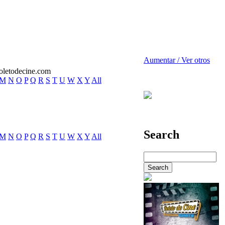
Aumentar / Ver otros
M
N
O
P
Q
R
S
T
U
W
X
Y
All
Search
M
N
O
P
Q
R
S
T
U
W
X
Y
All