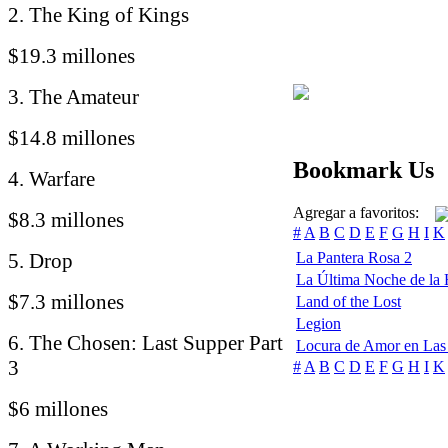
2. The King of Kings
$19.3 millones
3. The Amateur
$14.8 millones
Bookmark Us
4. Warfare
Agregar a favoritos:
$8.3 millones
#
A
B
C
D
E
F
G
H
I
K
5. Drop
La Pantera Rosa 2
La Última Noche de la
$7.3 millones
Land of the Lost
Legion
6. The Chosen: Last Supper Part
Locura de Amor en Las
3
#
A
B
C
D
E
F
G
H
I
K
$6 millones