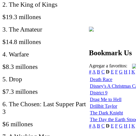
2. The King of Kings
$19.3 millones
3. The Amateur
$14.8 millones
Bookmark Us
4. Warfare
$8.3 millones
Agregar a favoritos:
#
A
B
C
D
E
F
G
H
I
K
5. Drop
Death Race
Disney's A Christmas C
$7.3 millones
District 9
Drag Me to Hell
6. The Chosen: Last Supper Part
Drillbit Taylor
3
The Dark Knight
The Day the Earth Stood
$6 millones
#
A
B
C
D
E
F
G
H
I
K