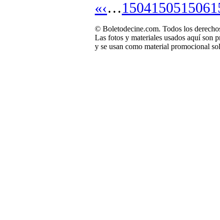
«
‹
…
1504
1505
1506
1
© Boletodecine.com. Todos los derechos
Las fotos y materiales usados aquí son p
y se usan como material promocional sol