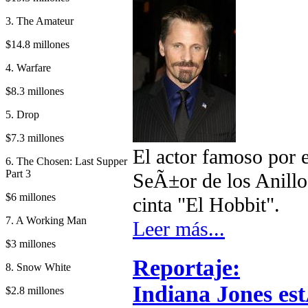
3. The Amateur
$14.8 millones
4. Warfare
$8.3 millones
5. Drop
$7.3 millones
El actor famoso por e
6. The Chosen: Last Supper
Part 3
SeÃ±or de los Anillos
$6 millones
cinta "El Hobbit".
7. A Working Man
Leer más...
$3 millones
Reportaje:
8. Snow White
Indiana Jones est
$2.8 millones