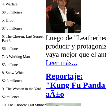
4. Warfare
$8.3 millones
5. Drop
$7.3 millones
Luego de "Leatherhe
6. The Chosen: Last Supper
Part 3
producir y protagoni
$6 millones
vaya mejor que el ant
7. A Working Man
Leer más...
$3 millones
8. Snow White
Reportaje:
$2.8 millones
"Kung Fu Panda" 
9. The Woman in the Yard
aÃ±o
$2 millones
10. The Chosen: Last Supper