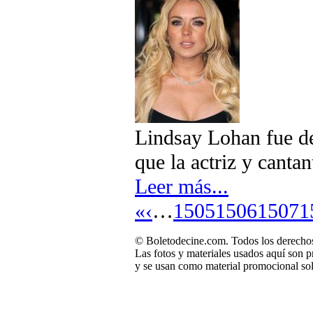
Lindsay Lohan fue d
que la actriz y canta
Leer más...
«
‹
…
1505
1506
1507
1
© Boletodecine.com. Todos los derechos
Las fotos y materiales usados aquí son p
y se usan como material promocional sol