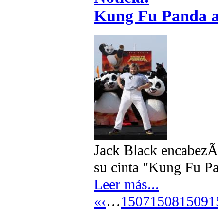
Kung Fu Panda a
Jack Black encabezÃ³
su cinta "Kung Fu Pa
Leer más...
«
‹
…
1507
1508
1509
1