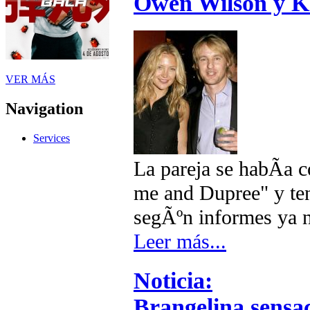
Owen Wilson y K
VER MÁS
Navigation
Services
La pareja se habÃ­a 
me and Dupree" y ten
segÃºn informes ya n
Leer más...
Noticia:
Brangelina sensa