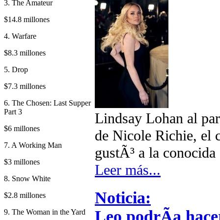
3. The Amateur
$14.8 millones
4. Warfare
$8.3 millones
5. Drop
$7.3 millones
6. The Chosen: Last Supper
Part 3
Lindsay Lohan al par
$6 millones
de Nicole Richie, el
7. A Working Man
gustÃ³ a la conocida
$3 millones
Leer más...
8. Snow White
Noticia:
$2.8 millones
Leo podrÃ­a hace
9. The Woman in the Yard