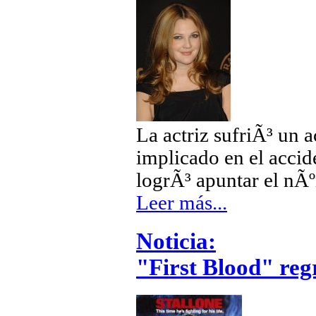
La actriz sufriÃ³ un a
implicado en el accide
logrÃ³ apuntar el nÃ
Leer más...
Noticia:
"First Blood" regr