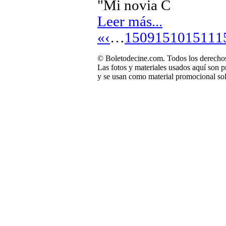
"Mi novia C
Leer más...
«
‹
…
1509
1510
1511
1
© Boletodecine.com. Todos los derechos
Las fotos y materiales usados aquí son p
y se usan como material promocional sol