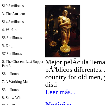
$19.3 millones
3. The Amateur
$14.8 millones
4. Warfare
$8.3 millones
5. Drop
$7.3 millones
Mejor pelÃ­cula Temas
6. The Chosen: Last Supper
Part 3
pÃºblicos diferentes
$6 millones
country for old men, 
7. A Working Man
disti
$3 millones
Leer más...
8. Snow White
Noticia: