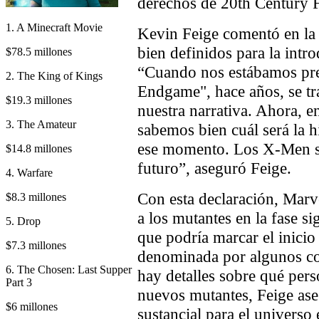
derechos de 20th Century 
1. A Minecraft Movie
Kevin Feige comentó en la 
bien definidos para la int
$78.5 millones
“Cuando nos estábamos pr
2. The King of Kings
Endgame", hace años, se tra
$19.3 millones
nuestra narrativa. Ahora, e
3. The Amateur
sabemos bien cuál será la h
ese momento. Los X-Men so
$14.8 millones
futuro”, aseguró Feige.
4. Warfare
Con esta declaración, Marve
$8.3 millones
a los mutantes en la fase si
5. Drop
que podría marcar el inici
$7.3 millones
denominada por algunos c
6. The Chosen: Last Supper
hay detalles sobre qué pers
Part 3
nuevos mutantes, Feige ase
$6 millones
sustancial para el universo